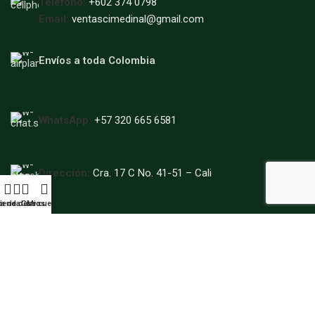
Teléfono:
+602 374 0798
Email:
ventascimedinal@gmail.com
Envíos a toda Colombia
WhatsApp:
+57 320 665 6581
Dirección:
Cra. 17 C No. 41-51 – Cali
ta de deseos
ienda
Carro
Mi cuenta