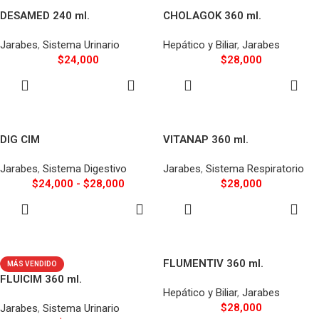
DESAMED 240 ml.
CHOLAGOK 360 ml.
Jarabes
,
Sistema Urinario
Hepático y Biliar
,
Jarabes
$
24,000
$
28,000
AÑADIR AL
AÑADIR AL
CARRITO
CARRITO
DIG CIM
VITANAP 360 ml.
Jarabes
,
Sistema Digestivo
Jarabes
,
Sistema Respiratorio
$
24,000
-
$
28,000
$
28,000
SELECCIONAR
AÑADIR AL
OPCIONES
CARRITO
FLUMENTIV 360 ml.
MÁS VENDIDO
FLUICIM 360 ml.
Hepático y Biliar
,
Jarabes
$
28,000
Jarabes
,
Sistema Urinario