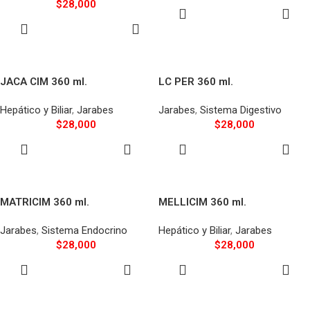
$
28,000
AÑADIR AL
CARRITO
SELECCIONAR
OPCIONES
JACA CIM 360 ml.
LC PER 360 ml.
Hepático y Biliar
,
Jarabes
Jarabes
,
Sistema Digestivo
$
28,000
$
28,000
AÑADIR AL
AÑADIR AL
CARRITO
CARRITO
MATRICIM 360 ml.
MELLICIM 360 ml.
Jarabes
,
Sistema Endocrino
Hepático y Biliar
,
Jarabes
$
28,000
$
28,000
AÑADIR AL
AÑADIR AL
CARRITO
CARRITO